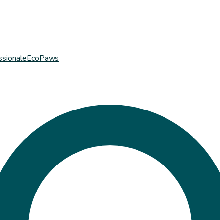
ssionale
EcoPaws