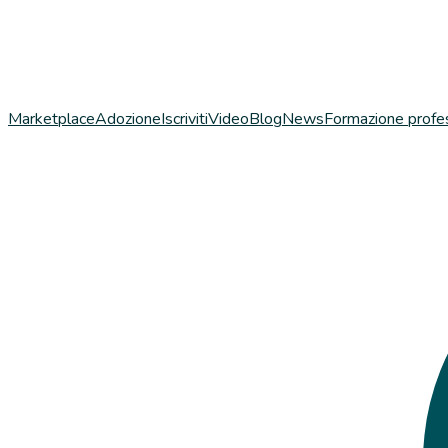
Marketplace
Adozione
Iscriviti
Video
Blog
News
Formazione profe