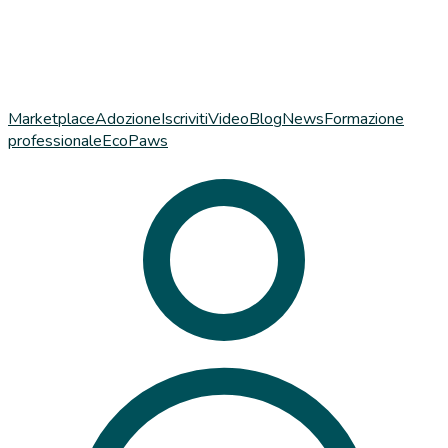
Marketplace
Adozione
Iscriviti
Video
Blog
News
Formazione
professionale
EcoPaws