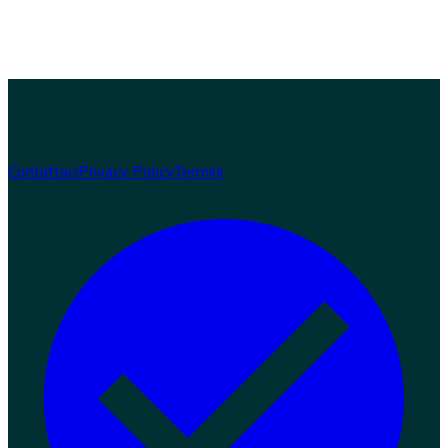
© 2026 Zampaw. Tutti i diritti riservati.
Zampaw S.r.l.s. · Loc.
Nerbisci 56, 06024 Gubbio (PG) · P.IVA 03978970543 ·
REA PG-369454 · info@zampaw.it
Sviluppato da
Arswerk
Contattaci
Privacy Policy
Termini