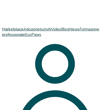
Marketplace
Adozione
Iscriviti
Video
Blog
News
Formazione
professionale
EcoPaws