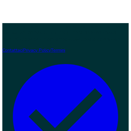
© 2026 Zampaw. Tutti i diritti riservati.
Zampaw S.r.l.s. · Loc.
Nerbisci 56, 06024 Gubbio (PG) · P.IVA 03978970543 ·
REA PG-369454 · info@zampaw.it
Sviluppato da
Arswerk
Contattaci
Privacy Policy
Termini