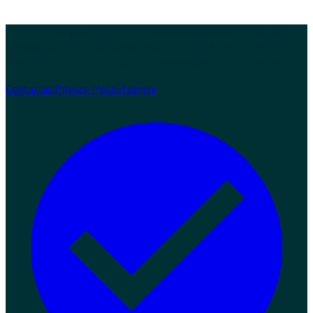
© 2026 Zampaw. Tutti i diritti riservati.
Zampaw S.r.l.s. · Loc.
Nerbisci 56, 06024 Gubbio (PG) · P.IVA 03978970543 ·
REA PG-369454 · info@zampaw.it
Sviluppato da
Arswerk
Contattaci
Privacy Policy
Termini