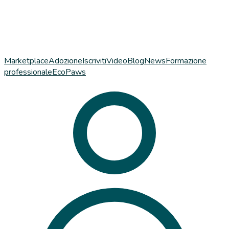
Marketplace
Adozione
Iscriviti
Video
Blog
News
Formazione
professionale
EcoPaws