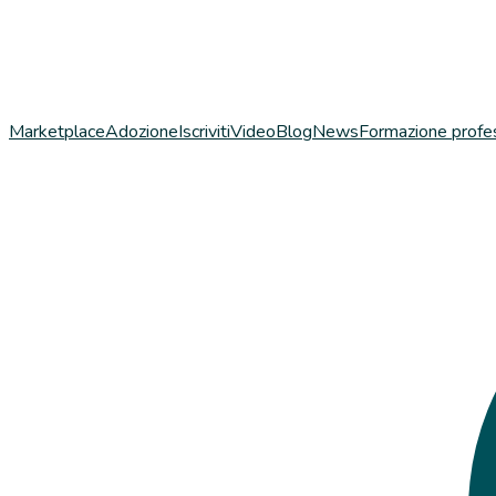
Marketplace
Adozione
Iscriviti
Video
Blog
News
Formazione profe