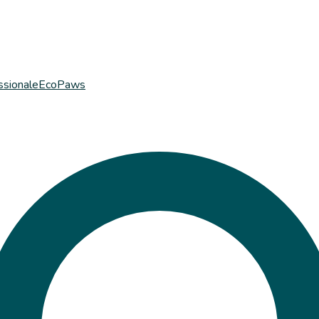
ssionale
EcoPaws