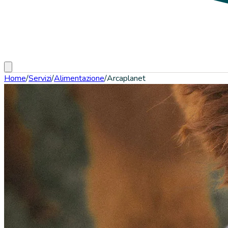
Home
/
Servizi
/
Alimentazione
/
Arcaplanet