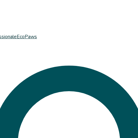
ssionale
EcoPaws