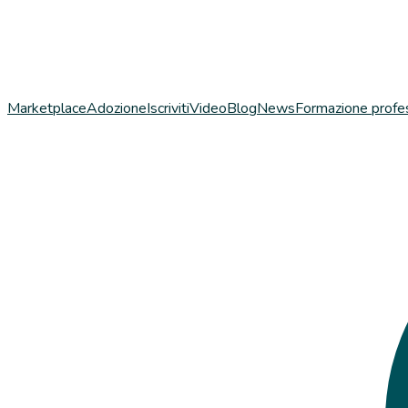
Marketplace
Adozione
Iscriviti
Video
Blog
News
Formazione profe