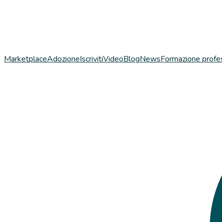
Marketplace
Adozione
Iscriviti
Video
Blog
News
Formazione profe