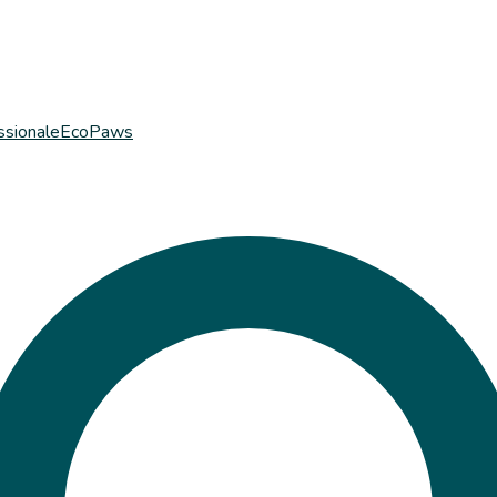
ssionale
EcoPaws