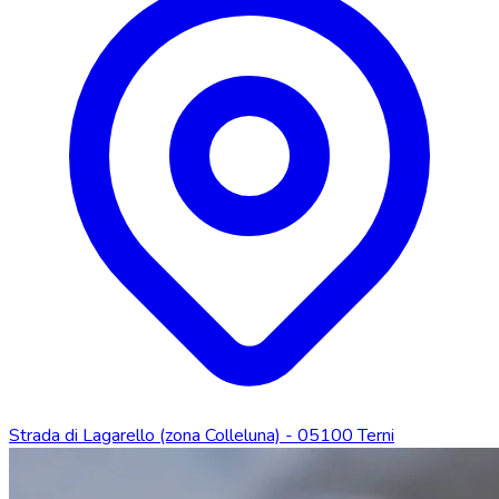
Strada di Lagarello (zona Colleluna) - 05100 Terni