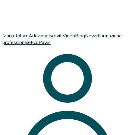
Marketplace
Adozione
Iscriviti
Video
Blog
News
Formazione
professionale
EcoPaws