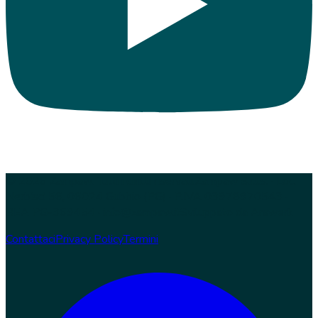
© 2026 Zampaw. Tutti i diritti riservati.
Zampaw S.r.l.s. · Loc.
Nerbisci 56, 06024 Gubbio (PG) · P.IVA 03978970543 ·
REA PG-369454 · info@zampaw.it
Sviluppato da
Arswerk
Contattaci
Privacy Policy
Termini