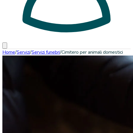
Home
/
Servizi
/
Servizi funebri
/
Cimitero per animali domestici