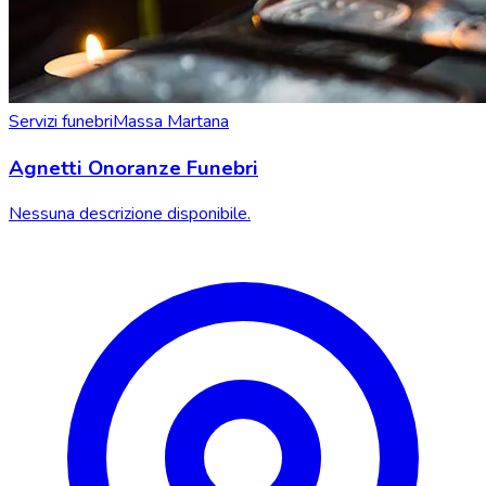
Servizi funebri
Massa Martana
Agnetti Onoranze Funebri
Nessuna descrizione disponibile.