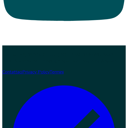
© 2026 Zampaw. Tutti i diritti riservati.
Zampaw S.r.l.s. · Loc.
Nerbisci 56, 06024 Gubbio (PG) · P.IVA 03978970543 ·
REA PG-369454 · info@zampaw.it
Sviluppato da
Arswerk
Contattaci
Privacy Policy
Termini