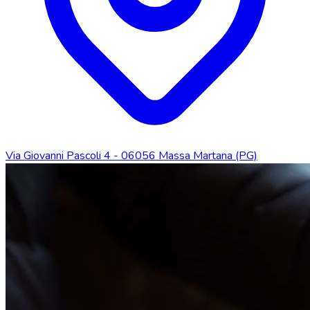
Via Giovanni Pascoli 4 - 06056 Massa Martana (PG)