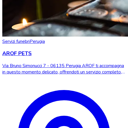
Servizi funebri
Perugia
AROF PETS
Via Bruno Simonucci 7 - 06135 Perugia AROF ti accompagna
in questo momento delicato, offrendoti un servizio completo,
rispettoso e umano di cremazione...