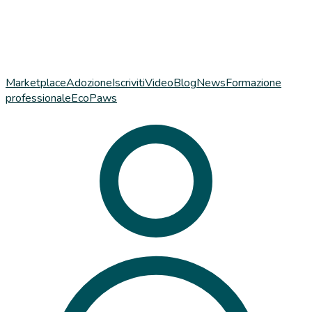
Marketplace
Adozione
Iscriviti
Video
Blog
News
Formazione
professionale
EcoPaws