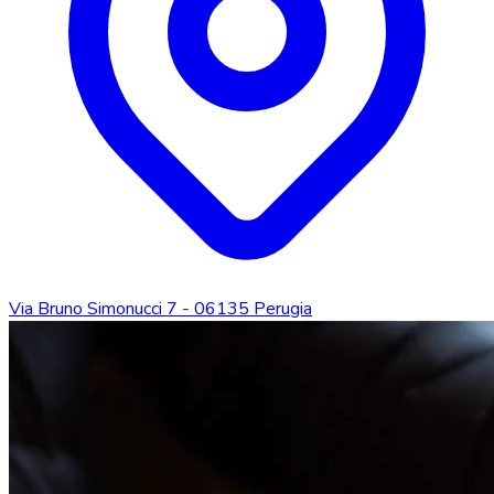
Via Bruno Simonucci 7 - 06135 Perugia