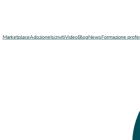
Marketplace
Adozione
Iscriviti
Video
Blog
News
Formazione profe