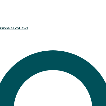
ssionale
EcoPaws