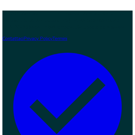
© 2026 Zampaw. Tutti i diritti riservati.
Zampaw S.r.l.s. · Loc.
Nerbisci 56, 06024 Gubbio (PG) · P.IVA 03978970543 ·
REA PG-369454 · info@zampaw.it
Sviluppato da
Arswerk
Contattaci
Privacy Policy
Termini