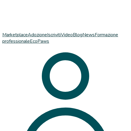
Marketplace
Adozione
Iscriviti
Video
Blog
News
Formazione
professionale
EcoPaws