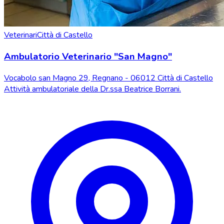
Veterinari
Città di Castello
Ambulatorio Veterinario "San Magno"
Vocabolo san Magno 29, Regnano - 06012 Città di Castello
Attività ambulatoriale della Dr.ssa Beatrice Borrani.