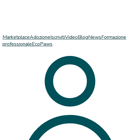
Marketplace
Adozione
Iscriviti
Video
Blog
News
Formazione
professionale
EcoPaws