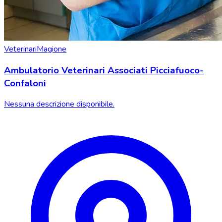
Veterinari
Magione
Ambulatorio Veterinari Associati Picciafuoco-
Confaloni
Nessuna descrizione disponibile.