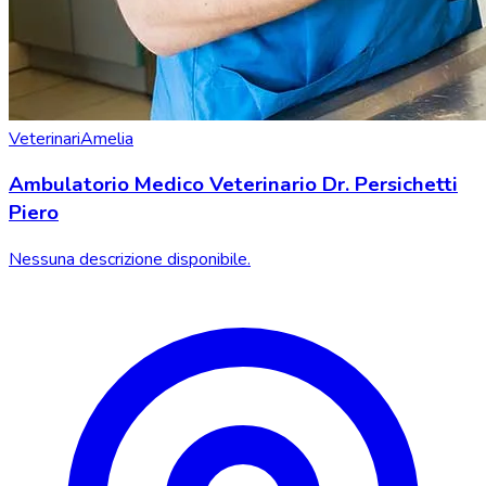
Veterinari
Amelia
Ambulatorio Medico Veterinario Dr. Persichetti
Piero
Nessuna descrizione disponibile.