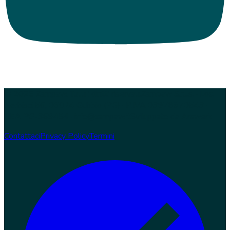
© 2026 Zampaw. Tutti i diritti riservati.
Zampaw S.r.l.s. · Loc.
Nerbisci 56, 06024 Gubbio (PG) · P.IVA 03978970543 ·
REA PG-369454 · info@zampaw.it
Sviluppato da
Arswerk
Contattaci
Privacy Policy
Termini