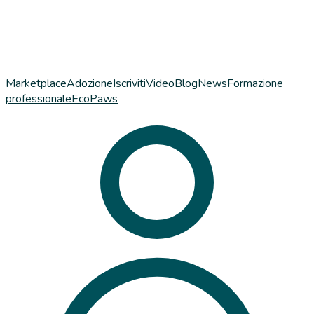
Marketplace
Adozione
Iscriviti
Video
Blog
News
Formazione
professionale
EcoPaws