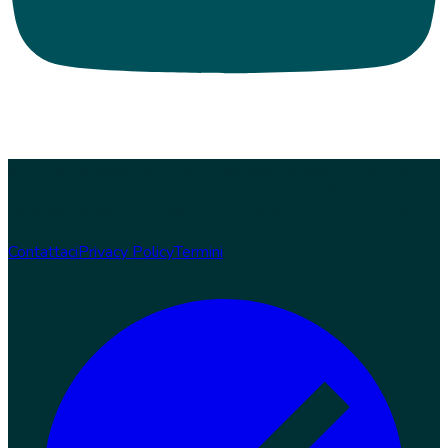
© 2026 Zampaw. Tutti i diritti riservati.
Zampaw S.r.l.s. · Loc.
Nerbisci 56, 06024 Gubbio (PG) · P.IVA 03978970543 ·
REA PG-369454 · info@zampaw.it
Sviluppato da
Arswerk
Contattaci
Privacy Policy
Termini