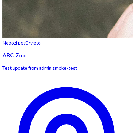
Negozi pet
Orvieto
ABC Zoo
Test update from admin smoke-test