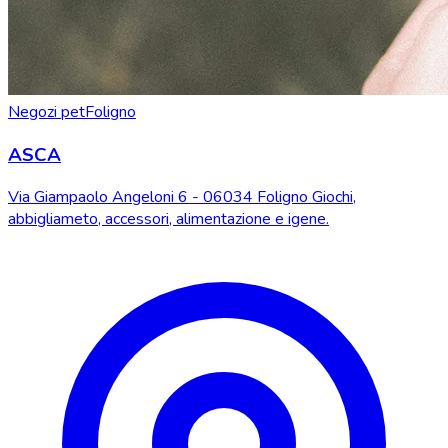
Negozi pet
Foligno
ASCA
Via Giampaolo Angeloni 6 - 06034 Foligno Giochi,
abbigliameto, accessori, alimentazione e igene.