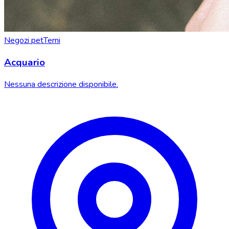
Negozi pet
Terni
Acquario
Nessuna descrizione disponibile.