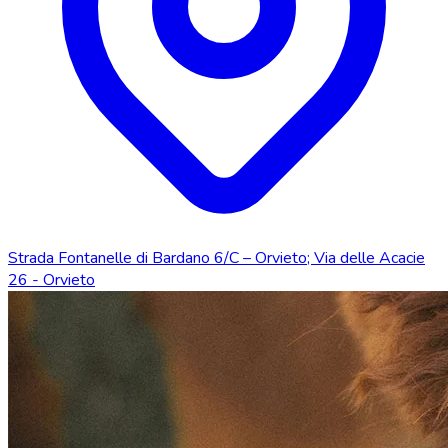
Strada Fontanelle di Bardano 6/C – Orvieto; Via delle Acacie
26 - Orvieto