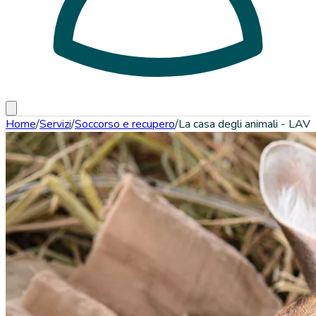
Home
/
Servizi
/
Soccorso e recupero
/
La casa degli animali - LAV