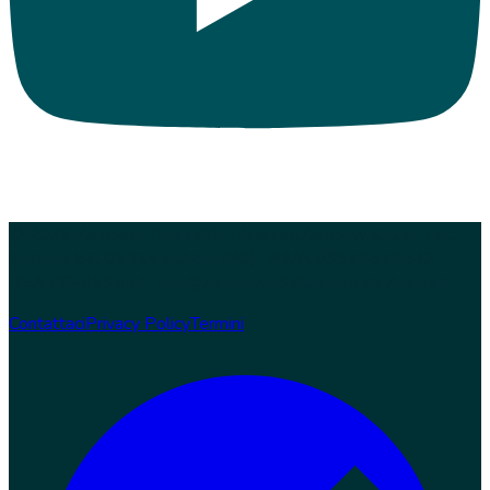
© 2026 Zampaw. Tutti i diritti riservati.
Zampaw S.r.l.s. · Loc.
Nerbisci 56, 06024 Gubbio (PG) · P.IVA 03978970543 ·
REA PG-369454 · info@zampaw.it
Sviluppato da
Arswerk
Contattaci
Privacy Policy
Termini