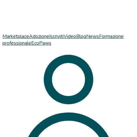
Marketplace
Adozione
Iscriviti
Video
Blog
News
Formazione
professionale
EcoPaws