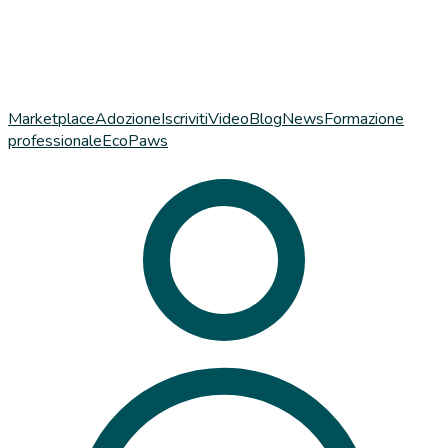
Marketplace
Adozione
Iscriviti
Video
Blog
News
Formazione
professionale
EcoPaws