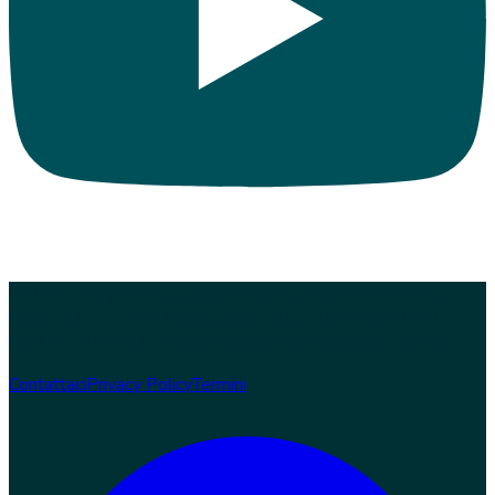
© 2026 Zampaw. Tutti i diritti riservati.
Zampaw S.r.l.s. · Loc.
Nerbisci 56, 06024 Gubbio (PG) · P.IVA 03978970543 ·
REA PG-369454 · info@zampaw.it
Sviluppato da
Arswerk
Contattaci
Privacy Policy
Termini