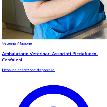
Veterinari
Magione
Ambulatorio Veterinari Associati Picciafuoco-
Confaloni
Nessuna descrizione disponibile.