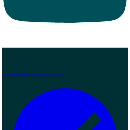
© 2026 Zampaw. Tutti i diritti riservati.
Zampaw S.r.l.s. · Loc.
Nerbisci 56, 06024 Gubbio (PG) · P.IVA 03978970543 ·
REA PG-369454 · info@zampaw.it
Sviluppato da
Arswerk
Contattaci
Privacy Policy
Termini