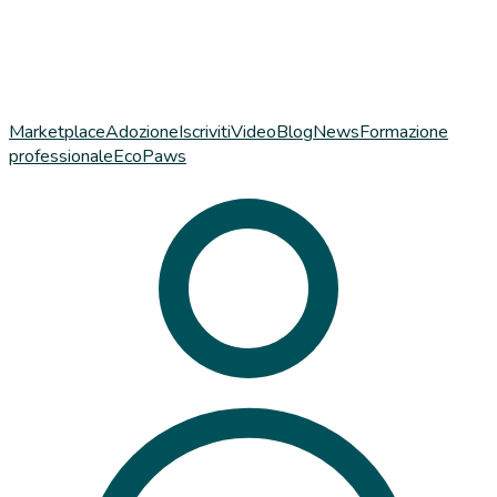
Marketplace
Adozione
Iscriviti
Video
Blog
News
Formazione
professionale
EcoPaws