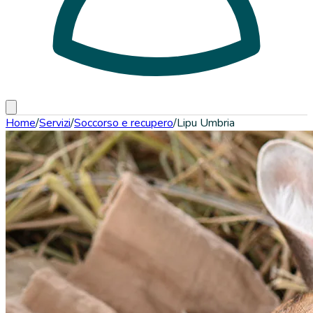
Home
/
Servizi
/
Soccorso e recupero
/
Lipu Umbria