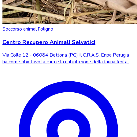
Soccorso animali
Foligno
Centro Recupero Animali Selvatici
Via Colle 12 - 06084 Bettona (PG) Il C.R.A.S. Enpa Perugia
ha come obiettivo la cura e la riabilitazione della fauna ferita o
in difficoltà e la reint...