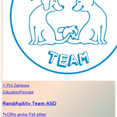
⚡
Pro Zampaw
Educatori
Perugia
RandAgility Team ASD
🐾
Offre anche
Pet sitter