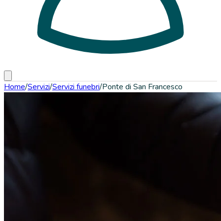
Home
/
Servizi
/
Servizi funebri
/
Ponte di San Francesco