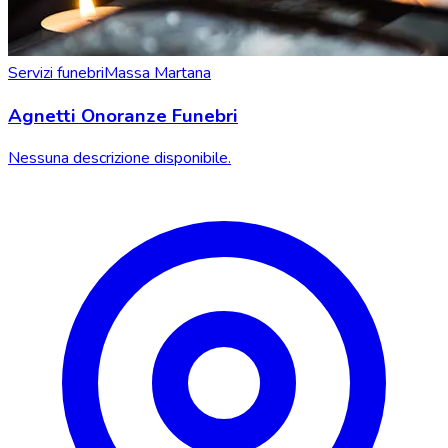
Servizi funebri
Massa Martana
Agnetti Onoranze Funebri
Nessuna descrizione disponibile.