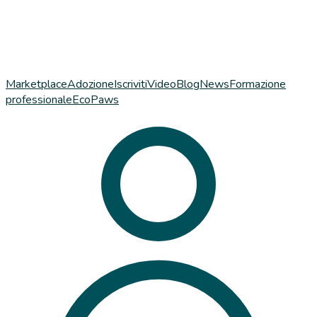
Marketplace
Adozione
Iscriviti
Video
Blog
News
Formazione
professionale
EcoPaws