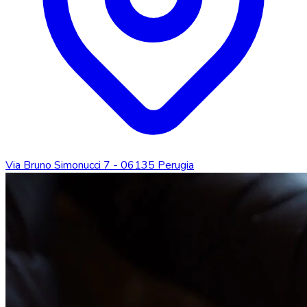
Via Bruno Simonucci 7 - 06135 Perugia