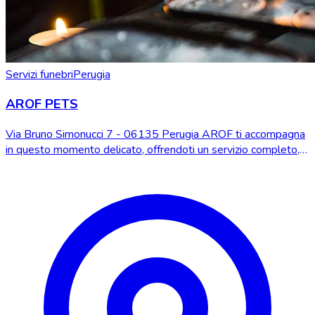
Servizi funebri
Perugia
AROF PETS
Via Bruno Simonucci 7 - 06135 Perugia AROF ti accompagna
in questo momento delicato, offrendoti un servizio completo,
rispettoso e umano di cremazione...