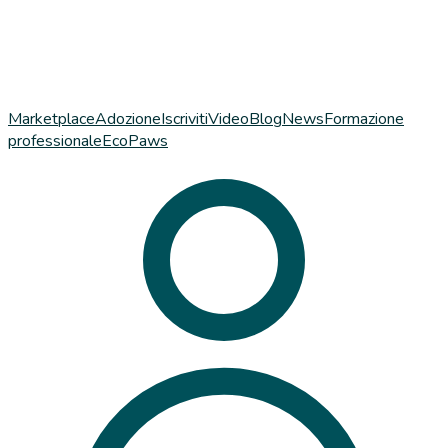
Marketplace
Adozione
Iscriviti
Video
Blog
News
Formazione
professionale
EcoPaws