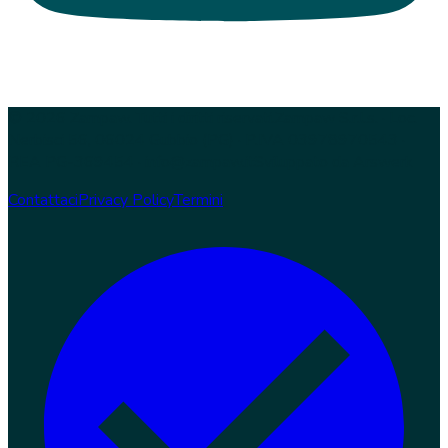
© 2026 Zampaw. Tutti i diritti riservati.
Zampaw S.r.l.s. · Loc.
Nerbisci 56, 06024 Gubbio (PG) · P.IVA 03978970543 ·
REA PG-369454 · info@zampaw.it
Sviluppato da
Arswerk
Contattaci
Privacy Policy
Termini