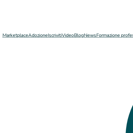
Marketplace
Adozione
Iscriviti
Video
Blog
News
Formazione profe