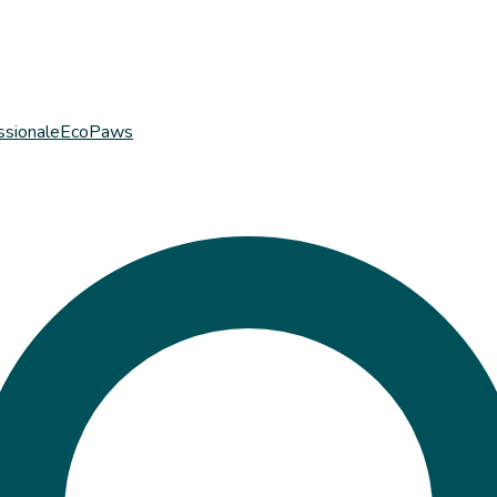
ssionale
EcoPaws