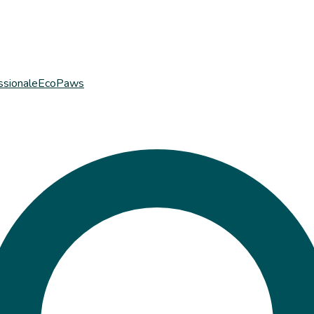
ssionale
EcoPaws