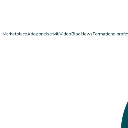
Marketplace
Adozione
Iscriviti
Video
Blog
News
Formazione profe