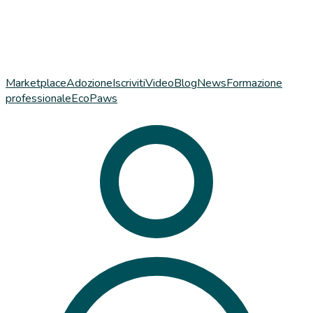
Marketplace
Adozione
Iscriviti
Video
Blog
News
Formazione
professionale
EcoPaws