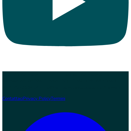
© 2026 Zampaw. Tutti i diritti riservati.
Zampaw S.r.l.s. · Loc.
Nerbisci 56, 06024 Gubbio (PG) · P.IVA 03978970543 ·
REA PG-369454 · info@zampaw.it
Sviluppato da
Arswerk
Contattaci
Privacy Policy
Termini