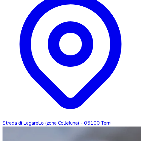
Strada di Lagarello (zona Colleluna) - 05100 Terni