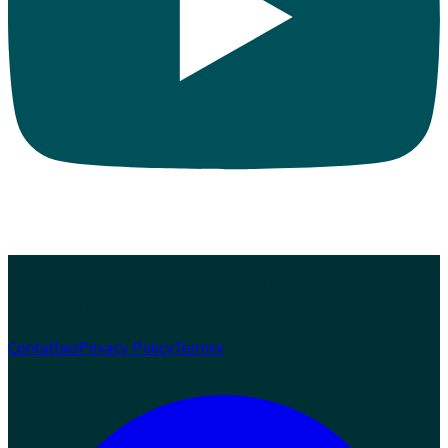
© 2026 Zampaw. Tutti i diritti riservati.
Zampaw S.r.l.s. · Loc.
Nerbisci 56, 06024 Gubbio (PG) · P.IVA 03978970543 ·
REA PG-369454 · info@zampaw.it
Sviluppato da
Arswerk
Contattaci
Privacy Policy
Termini