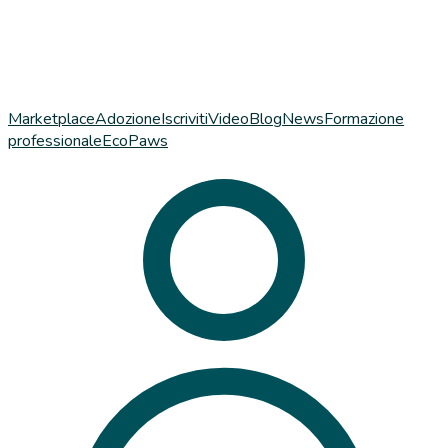
Marketplace
Adozione
Iscriviti
Video
Blog
News
Formazione
professionale
EcoPaws