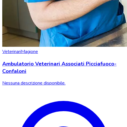
Veterinari
Magione
Ambulatorio Veterinari Associati Picciafuoco-
Confaloni
Nessuna descrizione disponibile.