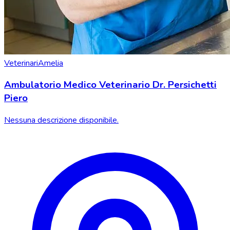
Veterinari
Amelia
Ambulatorio Medico Veterinario Dr. Persichetti
Piero
Nessuna descrizione disponibile.