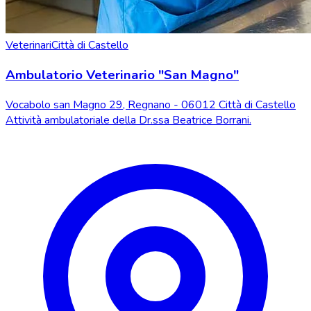
Veterinari
Città di Castello
Ambulatorio Veterinario "San Magno"
Vocabolo san Magno 29, Regnano - 06012 Città di Castello
Attività ambulatoriale della Dr.ssa Beatrice Borrani.