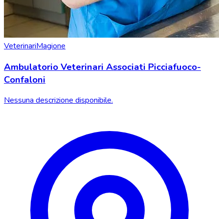
Veterinari
Magione
Ambulatorio Veterinari Associati Picciafuoco-
Confaloni
Nessuna descrizione disponibile.