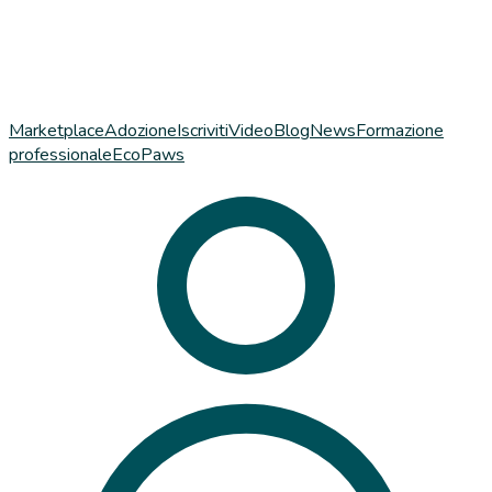
Marketplace
Adozione
Iscriviti
Video
Blog
News
Formazione
professionale
EcoPaws