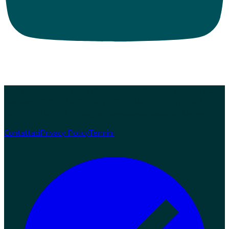
© 2026 Zampaw. Tutti i diritti riservati.
Zampaw S.r.l.s. · Loc.
Nerbisci 56, 06024 Gubbio (PG) · P.IVA 03978970543 ·
REA PG-369454 · info@zampaw.it
Sviluppato da
Arswerk
Contattaci
Privacy Policy
Termini