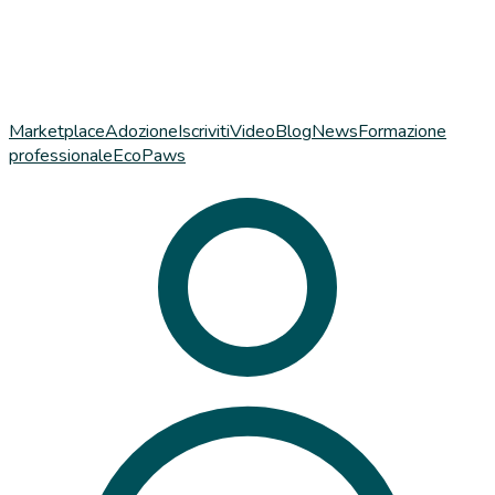
Marketplace
Adozione
Iscriviti
Video
Blog
News
Formazione
professionale
EcoPaws