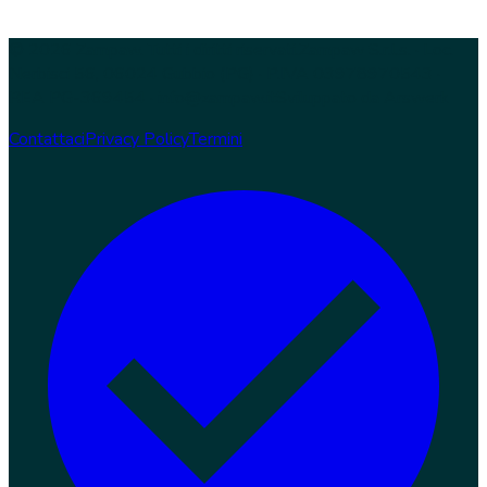
© 2026 Zampaw. Tutti i diritti riservati.
Zampaw S.r.l.s. · Loc.
Nerbisci 56, 06024 Gubbio (PG) · P.IVA 03978970543 ·
REA PG-369454 · info@zampaw.it
Sviluppato da
Arswerk
Contattaci
Privacy Policy
Termini