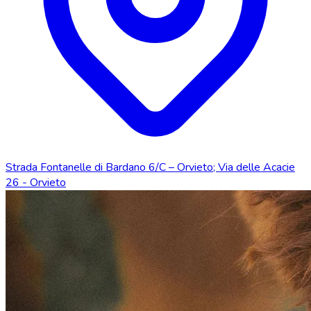
Strada Fontanelle di Bardano 6/C – Orvieto; Via delle Acacie
26 - Orvieto