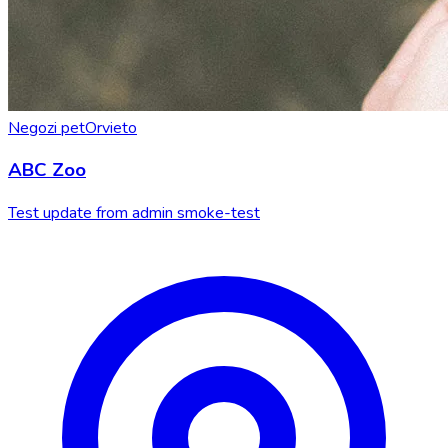
Negozi pet
Orvieto
ABC Zoo
Test update from admin smoke-test