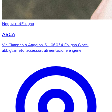
Negozi pet
Foligno
ASCA
Via Giampaolo Angeloni 6 - 06034 Foligno Giochi,
abbigliameto, accessori, alimentazione e igene.