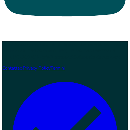
© 2026 Zampaw. Tutti i diritti riservati.
Zampaw S.r.l.s. · Loc.
Nerbisci 56, 06024 Gubbio (PG) · P.IVA 03978970543 ·
REA PG-369454 · info@zampaw.it
Sviluppato da
Arswerk
Contattaci
Privacy Policy
Termini