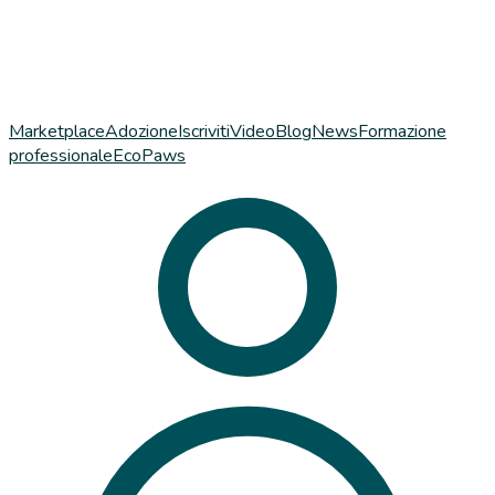
Marketplace
Adozione
Iscriviti
Video
Blog
News
Formazione
professionale
EcoPaws