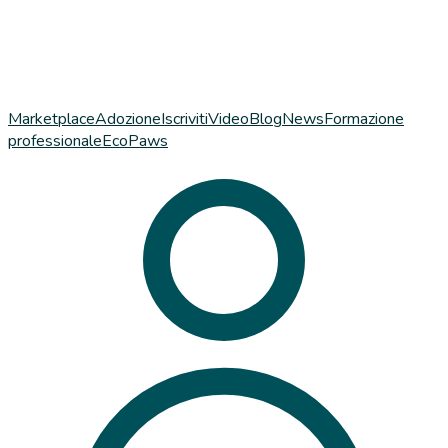
Marketplace
Adozione
Iscriviti
Video
Blog
News
Formazione
professionale
EcoPaws