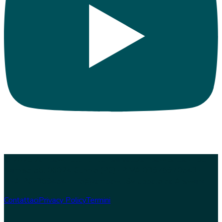
© 2026 Zampaw. Tutti i diritti riservati.
Zampaw S.r.l.s. · Loc.
Nerbisci 56, 06024 Gubbio (PG) · P.IVA 03978970543 ·
REA PG-369454 · info@zampaw.it
Sviluppato da
Arswerk
Contattaci
Privacy Policy
Termini