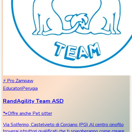
⚡
Pro Zampaw
Educatori
Perugia
RandAgility Team ASD
🐾
Offre anche
Pet sitter
Via Solferino, Castelvieto di Corciano (PG) Al centro cinofilo
troverai istruttori qualificati che ti spiegheranno come creare