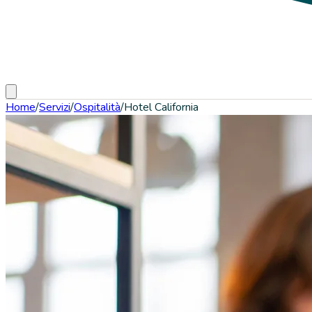
Home
/
Servizi
/
Ospitalità
/
Hotel California