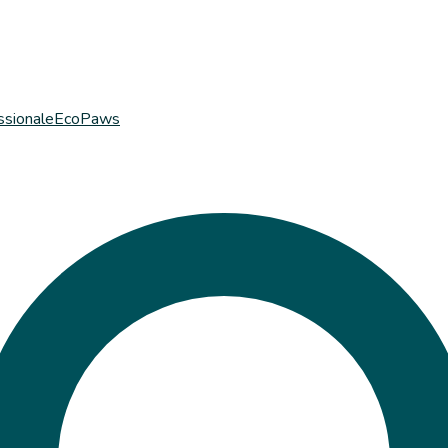
ssionale
EcoPaws