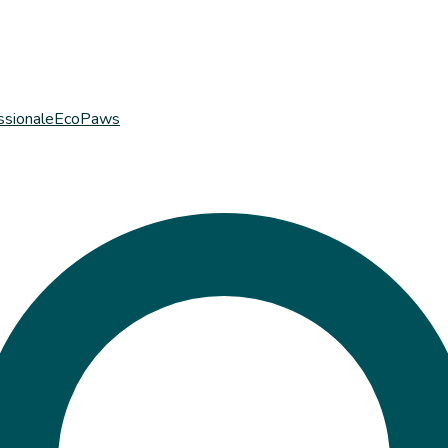
ssionale
EcoPaws