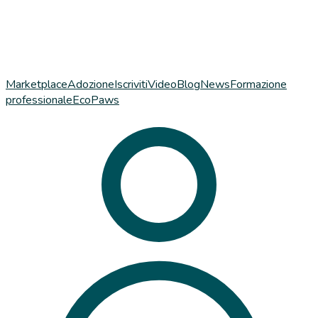
Marketplace
Adozione
Iscriviti
Video
Blog
News
Formazione
professionale
EcoPaws