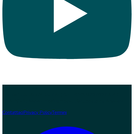
© 2026 Zampaw. Tutti i diritti riservati.
Zampaw S.r.l.s. · Loc.
Nerbisci 56, 06024 Gubbio (PG) · P.IVA 03978970543 ·
REA PG-369454 · info@zampaw.it
Sviluppato da
Arswerk
Contattaci
Privacy Policy
Termini