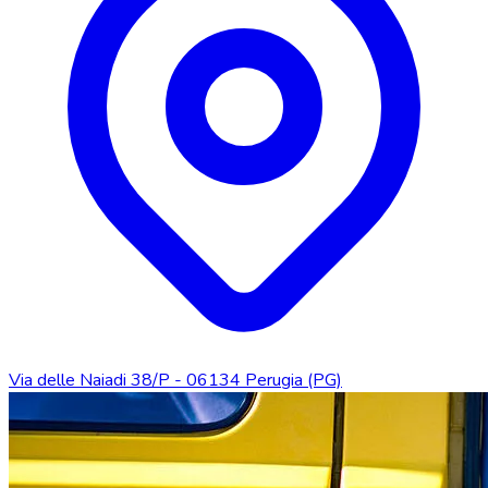
Via delle Naiadi 38/P - 06134 Perugia (PG)