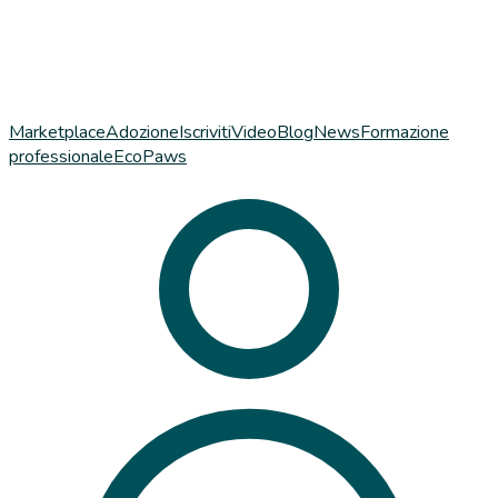
Marketplace
Adozione
Iscriviti
Video
Blog
News
Formazione
professionale
EcoPaws