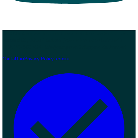
© 2026 Zampaw. Tutti i diritti riservati.
Zampaw S.r.l.s. · Loc.
Nerbisci 56, 06024 Gubbio (PG) · P.IVA 03978970543 ·
REA PG-369454 · info@zampaw.it
Sviluppato da
Arswerk
Contattaci
Privacy Policy
Termini