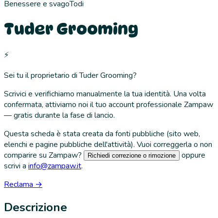
Benessere e svago
Todi
Tuder Grooming
⚡
Sei tu il proprietario di
Tuder Grooming
?
Scrivici e verifichiamo manualmente la tua identità. Una volta
confermata, attiviamo noi il tuo account professionale Zampaw
— gratis durante la fase di lancio.
Questa scheda è stata creata da fonti pubbliche (sito web,
elenchi e pagine pubbliche dell'attività). Vuoi correggerla o non
comparire su Zampaw?
oppure
Richiedi correzione o rimozione
scrivi a
info@zampaw.it
.
Reclama →
Descrizione