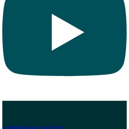
© 2026 Zampaw. Tutti i diritti riservati.
Zampaw S.r.l.s. · Loc.
Nerbisci 56, 06024 Gubbio (PG) · P.IVA 03978970543 ·
REA PG-369454 · info@zampaw.it
Sviluppato da
Arswerk
Contattaci
Privacy Policy
Termini