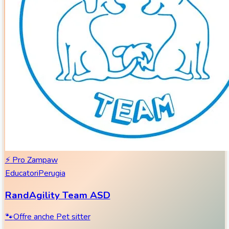
⚡
Pro Zampaw
Educatori
Perugia
RandAgility Team ASD
🐾
Offre anche
Pet sitter