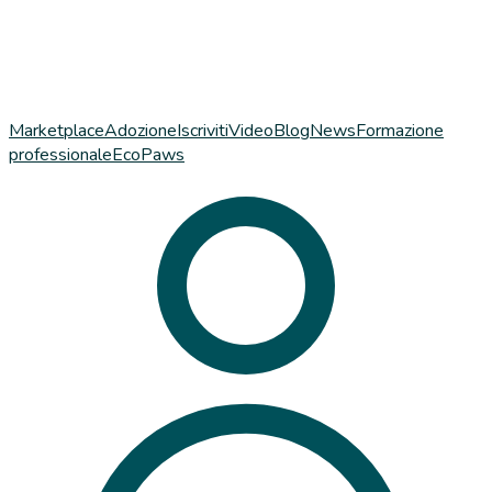
Marketplace
Adozione
Iscriviti
Video
Blog
News
Formazione
professionale
EcoPaws