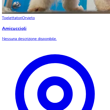
Toelettatori
Orvieto
Amicuccioli
Nessuna descrizione disponibile.