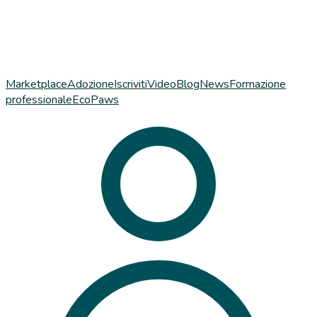
Marketplace
Adozione
Iscriviti
Video
Blog
News
Formazione
professionale
EcoPaws