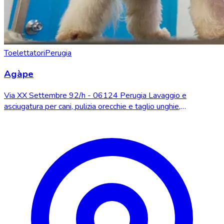
Toelettatori
Perugia
Agàpe
Via XX Settembre 92/h - 06124 Perugia Lavaggio e
asciugatura per cani, pulizia orecchie e taglio unghie,
toelettatura completa per cani, servizio di l...