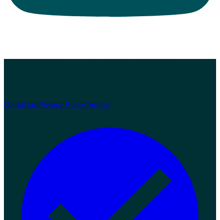
© 2026 Zampaw. Tutti i diritti riservati.
Zampaw S.r.l.s. · Loc.
Nerbisci 56, 06024 Gubbio (PG) · P.IVA 03978970543 ·
REA PG-369454 · info@zampaw.it
Sviluppato da
Arswerk
Contattaci
Privacy Policy
Termini